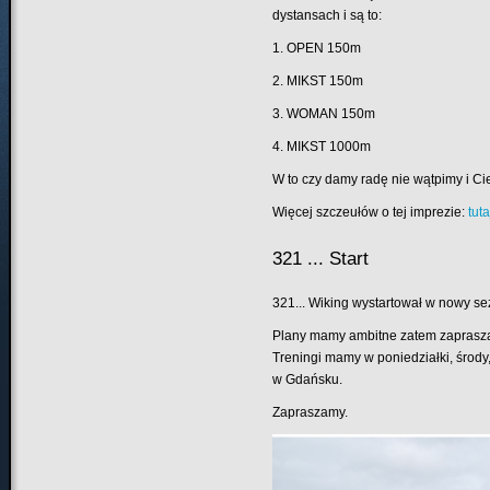
dystansach i są to:
1. OPEN 150m
2. MIKST 150m
3. WOMAN 150m
4. MIKST 1000m
W to czy damy radę nie wątpimy i Ci
Więcej szczeułów o tej imprezie:
tuta
321 ... Start
321... Wiking wystartował w nowy se
Plany mamy ambitne zatem zaprasza
Treningi mamy w poniedziałki, środy
w Gdańsku.
Zapraszamy.