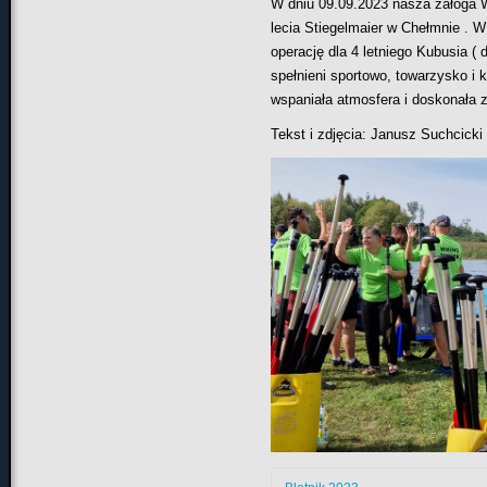
W dniu 09.09.2023 nasza za
ł
oga 
lecia Stiegelmaier w Che
ł
mnie . W
operacj
ę
dla 4 letniego Kubusia ( 
spe
ł
nieni sportowo, towarzysko i 
wspania
ł
a atmosfera i doskona
ł
a 
Tekst i zdj
ę
cia: Janusz Suchcicki