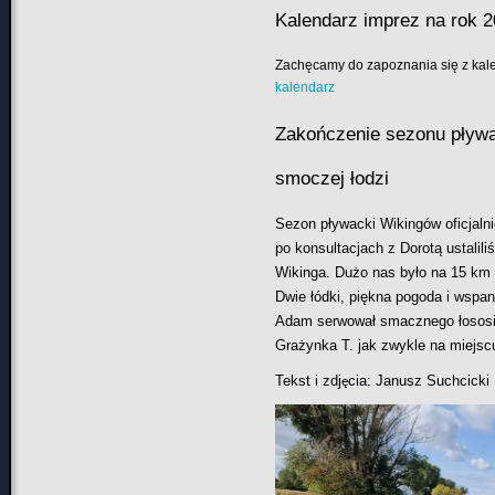
Kalendarz imprez na rok 
Zachęcamy do zapoznania się z kal
kalendarz
Zakończenie sezonu pływ
smoczej łodzi
Sezon p
ł
ywacki Wikingów oficjaln
po konsultacjach z Dorot
ą
ustalili
Wikinga. Du
ż
o nas by
ł
o na 15 km
Dwie
ł
ódki, pi
ę
kna pogoda i wspan
Adam serwowa
ł
smacznego
ł
ososi
Gra
ż
ynka T. jak zwykle na miejsc
Tekst i zdj
cia: Janusz Suchcicki
ę