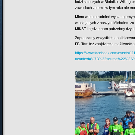
łodzi smoczych w Błotniku. Wiking p
zawodach zatem i w tym roku nie mo
Mimo wielu utrudnień wystartujemy 
wiosłujących z naszym Michałem za
MIKST i będzie nam potrzebny dży 
Zapraszamy wszystkich do kibicowan
FB. Tam też znajdziecie możliwość 
https://www.facebook.com/events
acontext=%7B%22source%22%3A%22