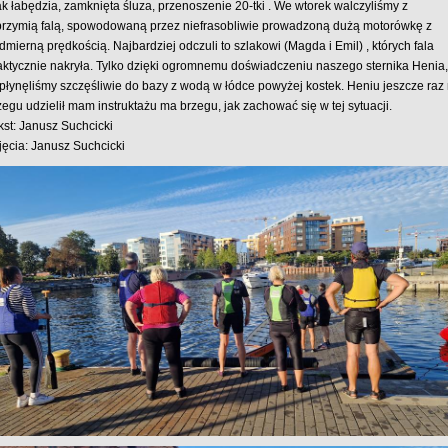
ak łabędzia, zamknięta śluza, przenoszenie 20-tki . We wtorek walczyliśmy z 
brzymią falą, spowodowaną przez niefrasobliwie prowadzoną dużą motorówkę z 
dmierną prędkością. Najbardziej odczuli to szlakowi (Magda i Emil) , których fala 
aktycznie nakryła. Tylko dzięki ogromnemu doświadczeniu naszego sternika Henia, 
płynęliśmy szczęśliwie do bazy z wodą w łódce powyżej kostek. Heniu jeszcze raz 
zegu udzielił mam instruktażu ma brzegu, jak zachować się w tej sytuacji.
kst: Janusz Suchcicki
jęcia: Janusz Suchcicki