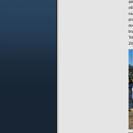
at
ol
na
pr
do
br
Te
Zd