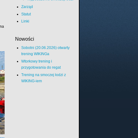
Zarząd
Statut
Linki
na 
Nowości
Sobotni (20.06.2026) otwarty
trening WIKINGa
Wtorkowy trening i
przygotowania do regat
Trening na smoczej łodzi z
WIKING-iem