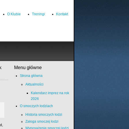
O Klubie
Treningi
Kontakt
k
Menu główne
Strona główna
Aktualności
Kalendarz imprez na rok
2026
O smoczych łodziach
Historia smoczych łodzi
Załoga smoczej łodzi
, 
Wyposażenie smoczej łodzi