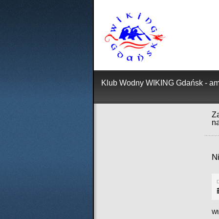
Klub Wodny WIKING Gdańsk - ama
Za
n
N
D
Wt