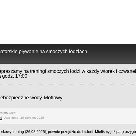
torskie pływanie na smoczych łodziach
praszamy na treningi smoczych łodzi w każdy wtorek i czwarte
a godz. 17:00
iebezpieczne wody Motławy
orota Orzeł
Utworzono: 28 sierpień 2025
orkowy trening (26.08.2025), pewnie przejdzie do historii. Mieliśmy już parę przygód